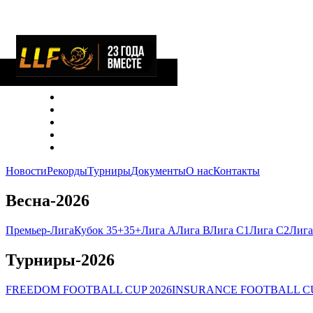
Новости
Рекорды
Турниры
Документы
О нас
Контакты
Весна-2026
Премьер-Лига
Кубок 35+
35+
Лига А
Лига В
Лига C1
Лига C2
Лига
Турниры-2026
FREEDOM FOOTBALL CUP 2026
INSURANCE FOOTBALL CU