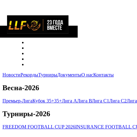
Новости
Рекорды
Турниры
Документы
О нас
Контакты
Весна-2026
Премьер-Лига
Кубок 35+
35+
Лига А
Лига В
Лига C1
Лига C2
Лига
Турниры-2026
FREEDOM FOOTBALL CUP 2026
INSURANCE FOOTBALL CU