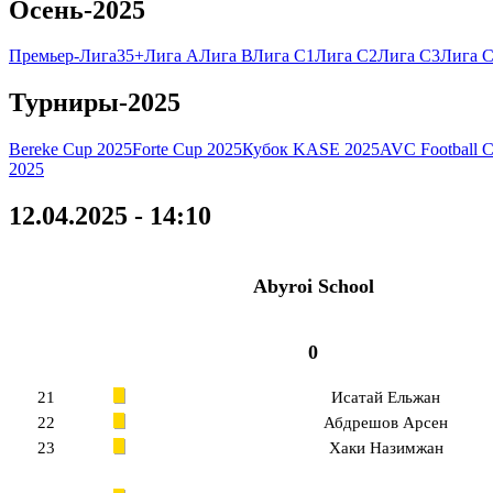
Осень-2025
Премьер-Лига
35+
Лига А
Лига В
Лига C1
Лига C2
Лига C3
Лига C
Турниры-2025
Bereke Cup 2025
Forte Cup 2025
Кубок KASE 2025
AVC Football 
2025
12.04.2025 - 14:10
Abyroi School
0
21
Исатай Ельжан
22
Абдрешов Арсен
23
Хаки Назимжан