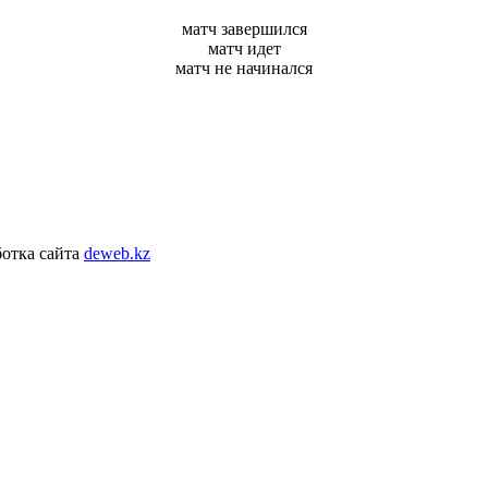
матч завершился
матч идет
матч не начинался
отка сайта
deweb.kz