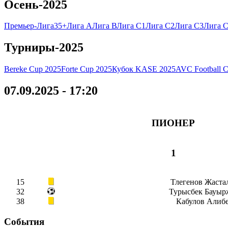
Осень-2025
Премьер-Лига
35+
Лига А
Лига В
Лига C1
Лига C2
Лига C3
Лига C
Турниры-2025
Bereke Cup 2025
Forte Cup 2025
Кубок KASE 2025
AVC Football 
07.09.2025 - 17:20
ПИОНЕР
1
15
Тлегенов Жаста
32
Турысбек Бауыр
38
Кабулов Алиб
События