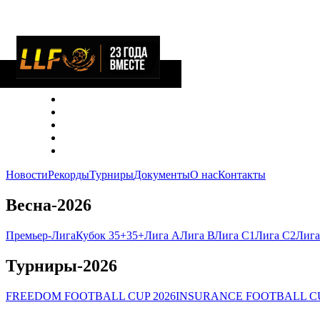
Новости
Рекорды
Турниры
Документы
О нас
Контакты
Весна-2026
Премьер-Лига
Кубок 35+
35+
Лига А
Лига В
Лига C1
Лига C2
Лига
Турниры-2026
FREEDOM FOOTBALL CUP 2026
INSURANCE FOOTBALL CU