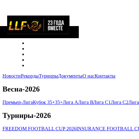
Новости
Рекорды
Турниры
Документы
О нас
Контакты
Весна-2026
Премьер-Лига
Кубок 35+
35+
Лига А
Лига В
Лига C1
Лига C2
Лига
Турниры-2026
FREEDOM FOOTBALL CUP 2026
INSURANCE FOOTBALL CU