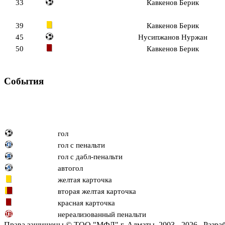
33
Кавкенов Берик
39
Кавкенов Берик
45
Нусипжанов Нуржан
50
Кавкенов Берик
События
гол
гол с пенальти
гол с дабл-пенальти
автогол
желтая карточка
вторая желтая карточка
красная карточка
нереализованный пенальти
Права защищены © ТОО "МФЛ" г. Алматы, 2003 - 2026. Разраб