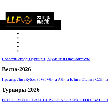
Новости
Рекорды
Турниры
Документы
О нас
Контакты
Весна-2026
Премьер-Лига
Кубок 35+
35+
Лига А
Лига В
Лига C1
Лига C2
Лига
Турниры-2026
FREEDOM FOOTBALL CUP 2026
INSURANCE FOOTBALL CU