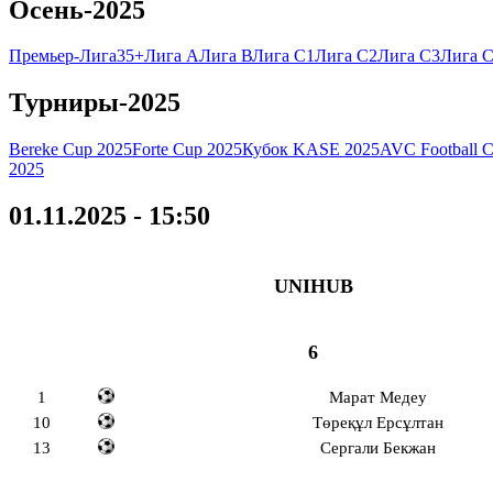
Осень-2025
Премьер-Лига
35+
Лига А
Лига В
Лига C1
Лига C2
Лига C3
Лига C
Турниры-2025
Bereke Cup 2025
Forte Cup 2025
Кубок KASE 2025
AVC Football 
2025
01.11.2025 - 15:50
UNIHUB
6
1
Марат Медеу
10
Төреқұл Ерсұлтан
13
Сергали Бекжан