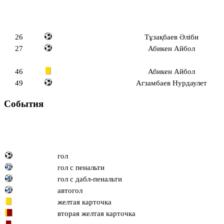
26
Тұзақбаев Әліби
27
Абикен Айбол
46
Абикен Айбол
49
Агзамбаев Нурдаулет
События
гол
гол с пенальти
гол с дабл-пенальти
автогол
желтая карточка
вторая желтая карточка